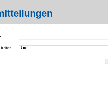
itteilungen
e
 bleiben